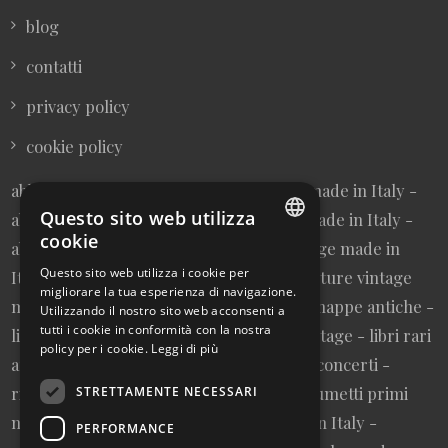
blog
contatti
privacy policy
cookie policy
abbigliamento donna vintage sartoriale made in Italy -
Questo sito web utilizza
abbigliamento uomo vintage sartoriale made in Italy -
cookie
abbigliamento da collezione - borse vintage made in
ITALIAN
Questo sito web utilizza i cookie per
Italy - cravatte vintage made in Italy - cinture vintage
migliorare la tua esperienza di navigazione.
ENGLISH
made in Italy - collezionismo cartaceo - mappe antiche -
Utilizzando il nostro sito web acconsenti a
tutti i cookie in conformità con la nostra
litografie e stampe antiche - cartoline vintage - libri rari
policy per i cookie.
Leggi di più
autografati fuori catalogo - memorabilia concerti -
riviste primi numeri annate complete - fumetti primi
STRETTAMENTE NECESSARI
numeri annate complete - design made in Italy -
PERFORMANCE