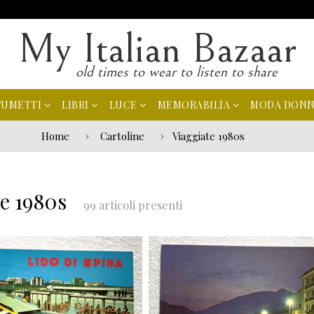
My Italian Bazaar
old times to wear to listen to share
FUMETTI
LIBRI
LUCE
MEMORABILIA
MODA DON
Home
Cartoline
Viaggiate 1980s
te 1980s
99 articoli presenti