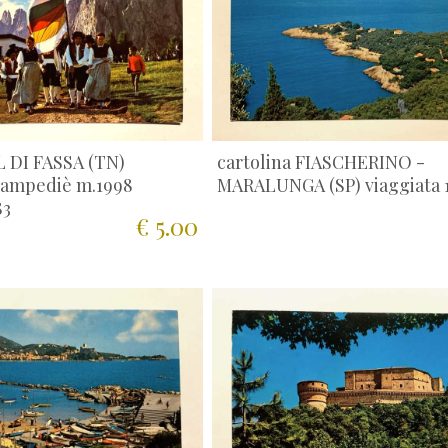
L DI FASSA (TN)
cartolina FIASCHERINO -
Ciampediè m.1998
MARALUNGA (SP) viaggiata 
83
€ 5.00