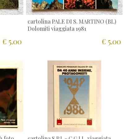
cartolina PALE DI S. MARTINO (BL)
Dolomiti viaggiata 1981
€ 5.00
€ 5.00
h foto
cartolina S.P.I. - C.G.I.L. viaggiata