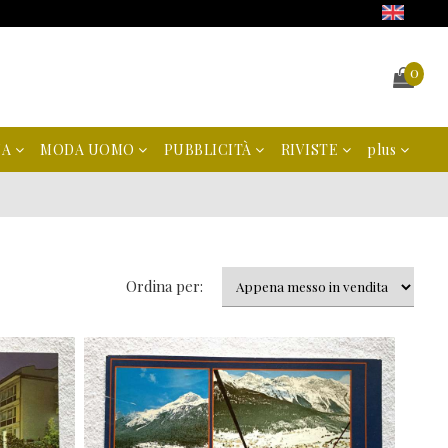
0
NA
MODA UOMO
PUBBLICITÀ
RIVISTE
plus
Ordina per: