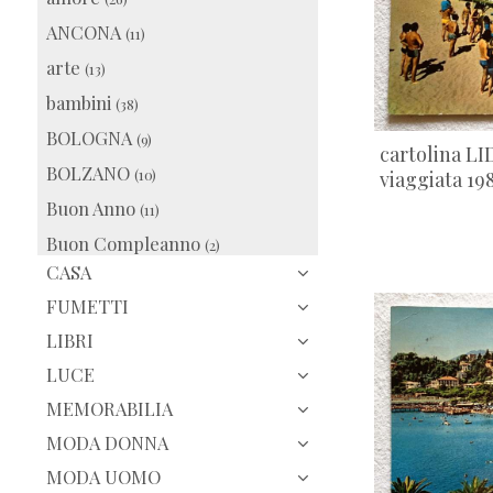
ANCONA
(11)
arte
(13)
bambini
(38)
BOLOGNA
(9)
cartolina LI
BOLZANO
(10)
viaggiata 19
Buon Anno
(11)
Buon Compleanno
(2)
CASA
Buon Natale
(31)
FUMETTI
Buona Pasqua
(9)
LIBRI
cartoon
(50)
LUCE
da vera foto
(29)
MEMORABILIA
diva
(54)
MODA DONNA
Europa
(102)
MODA UOMO
FIRENZE
(22)