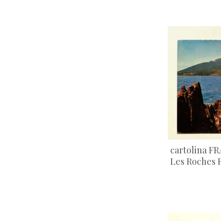
viaggiate 1980s
(99)
viaggiate 1990s
(89)
viaggiate 2000s
(13)
viaggiate 2010s
(1)
cartolina F
Les Roches 