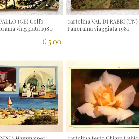
APALLO (GE) Golfo
cartolina VAL DI RABBI (TN)
orama viaggiata 1980
Panorama viaggiata 1981
€ 5.00
TUNISIA Hammamet
cartolina testo Chiara Lubic