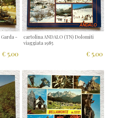
i Garda -
cartolina ANDALO (TN) Dolomiti
viaggiata 1985
€ 5.00
€ 5.00