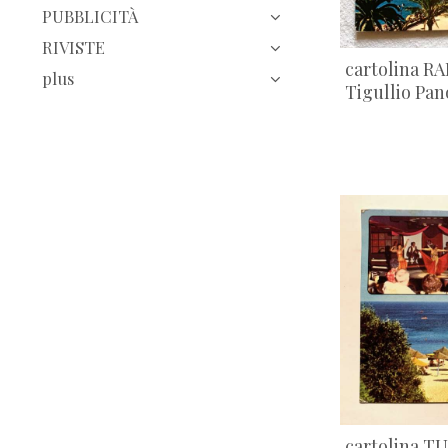
PUBBLICITÀ
FOGGIA
(9)
RIVISTE
GENOVA
(24)
cartolina R
plus
Tigullio Pan
Italia - città
(161)
Italia - collage
(17)
Italia - panorama
(5)
LA SPEZIA
(15)
LUCCA
(9)
MILANO
(10)
mondo
(41)
natura
(46)
NAPOLI
(16)
REGGIO EMILIA
(73)
religiose
(13)
RIMINI
cartolina 
(18)