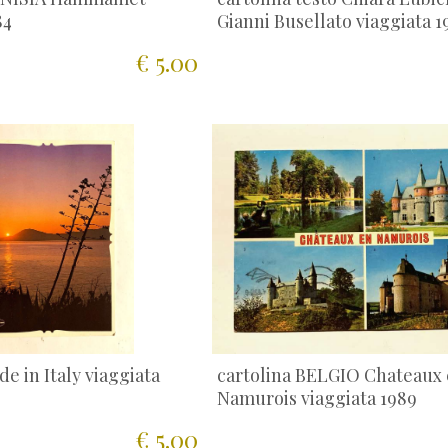
84
Gianni Busellato viaggiata 1
€ 5.00
de in Italy viaggiata
cartolina BELGIO Chateaux
Namurois viaggiata 1989
€ 5.00