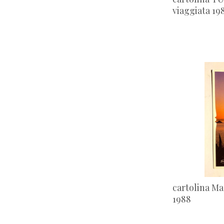
viaggiata 19
ROMA
(38)
SASSARI
(11)
TRENTO
(31)
VENEZIA
(24)
VERONA
(11)
altro
(57)
viaggiate 1900s
(8)
viaggiate 1910s
(17)
viaggiate 1920s
(16)
viaggiate 1930s
(36)
viaggiate 1940s
(45)
cartolina Ma
viaggiate 1950s
(48)
1988
viaggiate 1960s
(71)
viaggiate 1970s
(91)