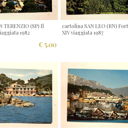
N TERENZIO (SP) Il
cartolina SAN LEO (RN) Fort
viaggiata 1982
XIV viaggiata 1987
€ 5.00