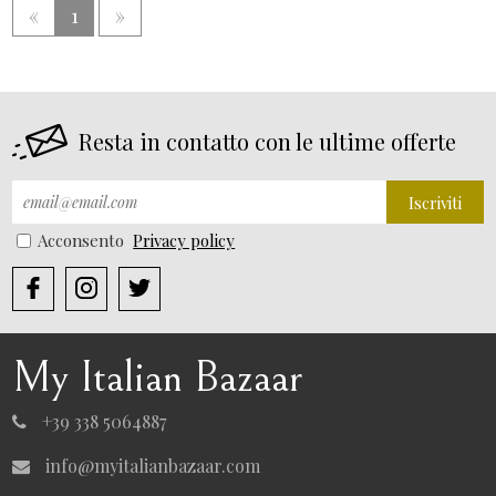
«
1
»
Resta in contatto con le ultime offerte
Iscriviti
Acconsento
Privacy policy
My Italian Bazaar
+39 338 5064887
info@myitalianbazaar.com