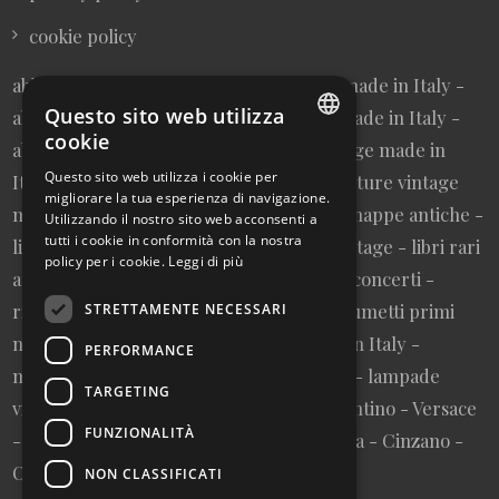
cookie policy
abbigliamento donna vintage sartoriale made in Italy -
Questo sito web utilizza
abbigliamento uomo vintage sartoriale made in Italy -
cookie
abbigliamento da collezione - borse vintage made in
ITALIAN
Questo sito web utilizza i cookie per
Italy - cravatte vintage made in Italy - cinture vintage
migliorare la tua esperienza di navigazione.
ENGLISH
made in Italy - collezionismo cartaceo - mappe antiche -
Utilizzando il nostro sito web acconsenti a
tutti i cookie in conformità con la nostra
litografie e stampe antiche - cartoline vintage - libri rari
policy per i cookie.
Leggi di più
autografati fuori catalogo - memorabilia concerti -
riviste primi numeri annate complete - fumetti primi
STRETTAMENTE NECESSARI
numeri annate complete - design made in Italy -
PERFORMANCE
modernariato - artigianato made in Italy - lampade
TARGETING
vintage - pubblicità vintage - vinile - Valentino - Versace
FUNZIONALITÀ
- Vespa - Fiat - Nutella - Campari - Gancia - Cinzano -
Olivetti - Giglio - Mulino Bianco - Barilla
NON CLASSIFICATI