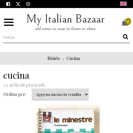
My Italian Bazaar
0
old times to wear to listen to share
Riviste
Cucina
cucina
22 articoli presenti
Ordina per: