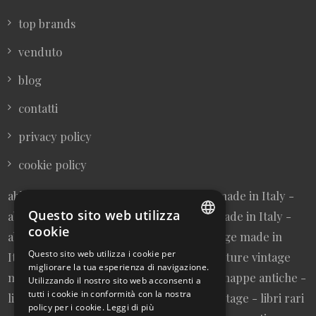
top brands
venduto
blog
contatti
privacy policy
cookie policy
abbigliamento donna vintage sartoriale made in Italy -
Questo sito web utilizza
abbigliamento uomo vintage sartoriale made in Italy -
cookie
abbigliamento da collezione - borse vintage made in
ITALIAN
Questo sito web utilizza i cookie per
Italy - cravatte vintage made in Italy - cinture vintage
migliorare la tua esperienza di navigazione.
ENGLISH
made in Italy - collezionismo cartaceo - mappe antiche -
Utilizzando il nostro sito web acconsenti a
tutti i cookie in conformità con la nostra
litografie e stampe antiche - cartoline vintage - libri rari
policy per i cookie.
Leggi di più