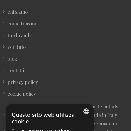
chi siamo
come funziona
top brands
venduto
blog
contatti
privacy policy
cookie policy
abbigliamento donna vintage sartoriale made in Italy -
Questo sito web utilizza
abbigliamento uomo vintage sartoriale made in Italy -
cookie
abbigliamento da collezione - borse vintage made in
ITALIAN
Questo sito web utilizza i cookie per