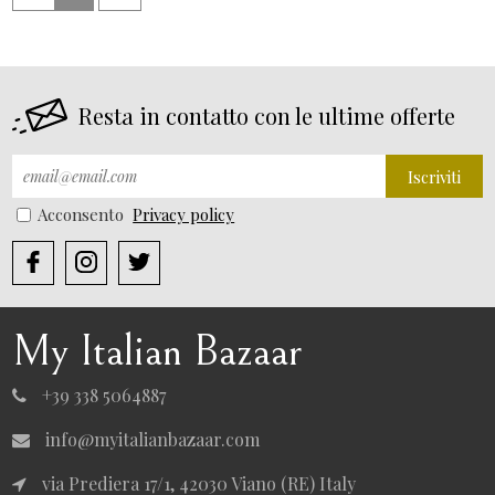
Resta in contatto con le ultime offerte
Iscriviti
Acconsento
Privacy policy
My Italian Bazaar
+39 338 5064887
info@myitalianbazaar.com
via Prediera 17/1, 42030 Viano (RE) Italy