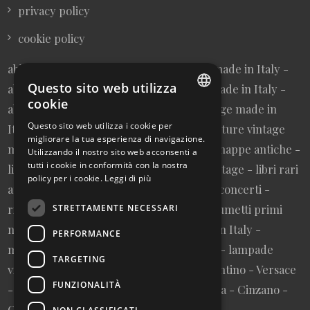
privacy policy
cookie policy
abbigliamento donna vintage sartoriale made in Italy -
Questo sito web utilizza
abbigliamento uomo vintage sartoriale made in Italy -
cookie
abbigliamento da collezione - borse vintage made in
ITALIAN
Questo sito web utilizza i cookie per
Italy - cravatte vintage made in Italy - cinture vintage
migliorare la tua esperienza di navigazione.
ENGLISH
made in Italy - collezionismo cartaceo - mappe antiche -
Utilizzando il nostro sito web acconsenti a
tutti i cookie in conformità con la nostra
litografie e stampe antiche - cartoline vintage - libri rari
policy per i cookie.
Leggi di più
autografati fuori catalogo - memorabilia concerti -
riviste primi numeri annate complete - fumetti primi
STRETTAMENTE NECESSARI
numeri annate complete - design made in Italy -
PERFORMANCE
modernariato - artigianato made in Italy - lampade
TARGETING
vintage - pubblicità vintage - vinile - Valentino - Versace
FUNZIONALITÀ
- Vespa - Fiat - Nutella - Campari - Gancia - Cinzano -
Olivetti - Giglio - Mulino Bianco - Barilla