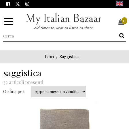
My Italian Bazaar
0
old times to wear to listen to share
Libri
Saggistica
saggistica
32 articoli presenti
Ordina per: