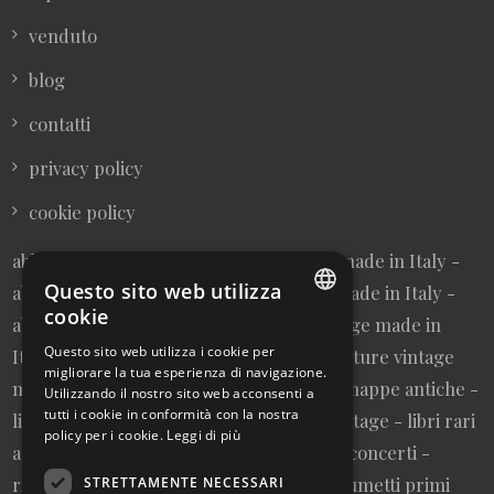
venduto
blog
contatti
privacy policy
cookie policy
abbigliamento donna vintage sartoriale made in Italy -
Questo sito web utilizza
abbigliamento uomo vintage sartoriale made in Italy -
cookie
abbigliamento da collezione - borse vintage made in
ITALIAN
Questo sito web utilizza i cookie per
Italy - cravatte vintage made in Italy - cinture vintage
migliorare la tua esperienza di navigazione.
ENGLISH
made in Italy - collezionismo cartaceo - mappe antiche -
Utilizzando il nostro sito web acconsenti a
tutti i cookie in conformità con la nostra
litografie e stampe antiche - cartoline vintage - libri rari
policy per i cookie.
Leggi di più
autografati fuori catalogo - memorabilia concerti -
riviste primi numeri annate complete - fumetti primi
STRETTAMENTE NECESSARI