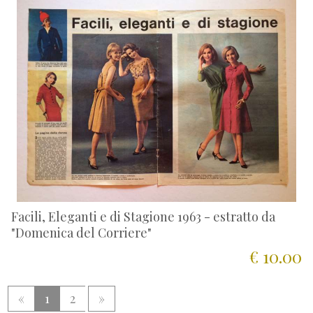
Facili, Eleganti e di Stagione 1963 - estratto da
"Domenica del Corriere"
€ 10.00
«
1
2
»