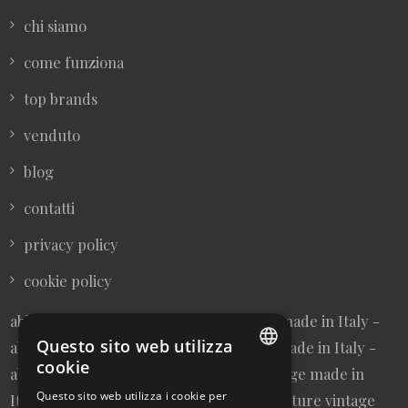
chi siamo
come funziona
top brands
venduto
blog
contatti
privacy policy
cookie policy
abbigliamento donna vintage sartoriale made in Italy -
Questo sito web utilizza
abbigliamento uomo vintage sartoriale made in Italy -
cookie
abbigliamento da collezione - borse vintage made in
ITALIAN
Questo sito web utilizza i cookie per
Italy - cravatte vintage made in Italy - cinture vintage