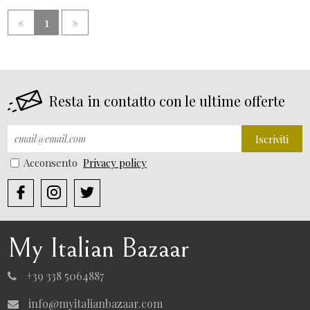
«
1
»
Resta in contatto con le ultime offerte
Iscriviti
Acconsento
Privacy policy
My Italian Bazaar
+39 338 5064887
info@myitalianbazaar.com