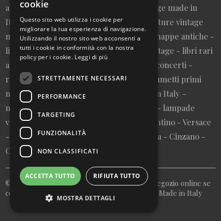
cookie
abbigliamento da collezione - borse vintage made in
ITALIAN
Questo sito web utilizza i cookie per
Italy - cravatte vintage made in Italy - cinture vintage
migliorare la tua esperienza di navigazione.
ENGLISH
made in Italy - collezionismo cartaceo - mappe antiche -
Utilizzando il nostro sito web acconsenti a
tutti i cookie in conformità con la nostra
litografie e stampe antiche - cartoline vintage - libri rari
policy per i cookie.
Leggi di più
autografati fuori catalogo - memorabilia concerti -
riviste primi numeri annate complete - fumetti primi
STRETTAMENTE NECESSARI
numeri annate complete - design made in Italy -
PERFORMANCE
modernariato - artigianato made in Italy - lampade
TARGETING
vintage - pubblicità vintage - vinile - Valentino - Versace
FUNZIONALITÀ
- Vespa - Fiat - Nutella - Campari - Gancia - Cinzano -
Olivetti - Giglio - Mulino Bianco - Barilla
NON CLASSIFICATI
ACCETTA TUTTO
RIFIUTA TUTTO
© Copyright 2026 My Italian Bazaar - Il tuo negozio online se
cerchi antichità vintage rarità e collezionisimo Made in Italy
MOSTRA DETTAGLI