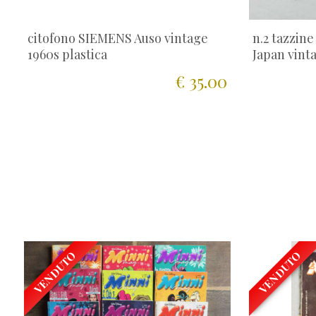
citofono SIEMENS Auso vintage
n.2 tazzine
1960s plastica
Japan vint
€ 35.00
VENDUTO
VENDUTO