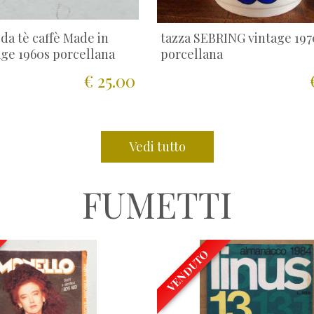
 da tè caffè Made in
tazza SEBRING vintage 197
age 1960s porcellana
porcellana
€ 25.00
Vedi tutto
FUMETTI
VENDUTO