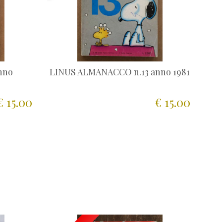
nno
LINUS ALMANACCO n.13 anno 1981
€ 15.00
€ 15.00