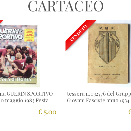
CARTACEO
VENDUTO
ina GUERIN SPORTIVO
tessera n,032776 del Grup
-10 maggio 1983 Festa
Giovani Fasciste anno 1934
a
€ 5.00
€