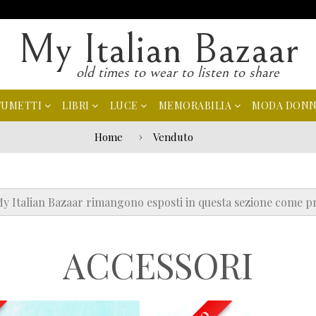
My Italian Bazaar
old times to wear to listen to share
FUMETTI
LIBRI
LUCE
MEMORABILIA
MODA DON
Home
Venduto
 My Italian Bazaar rimangono esposti in questa sezione come pr
ACCESSORI