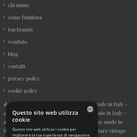
chi siamo
come funziona
top brands
venduto
blog
contatti
privacy policy
cookie policy
abbigliamento donna vintage sartoriale made in Italy -
Questo sito web utilizza
abbigliamento uomo vintage sartoriale made in Italy -
cookie
abbigliamento da collezione - borse vintage made in
ITALIAN
Questo sito web utilizza i cookie per
Italy - cravatte vintage made in Italy - cinture vintage
migliorare la tua esperienza di navigazione.
ENGLISH