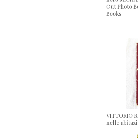
spartiti
(53)
Out Photo Bo
storia e politica
Books
(41)
Tauchnitz Edition
(29)
teatro e opera
(47)
testi scolastici
(37)
viaggi e turismo Italia
(25)
viaggi e turismo mondo
(27)
altro
(81)
VITTORIO RE 
nelle abitaz