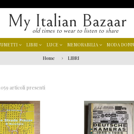
My Italian Bazaar
old times to wear to listen to share
FUMETTI
LIBRI
LUCE
MEMORABILIA
MODA DON
Home
LIBRI
1059 articoli presenti