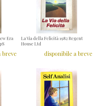
New Era
La Via della Felicità 1982 Regent
ApS
House Ltd
a breve
disponibile a breve