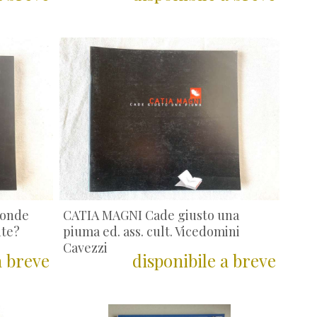
conde
CATIA MAGNI Cade giusto una
nte?
piuma ed. ass. cult. Vicedomini
Cavezzi
a breve
disponibile a breve