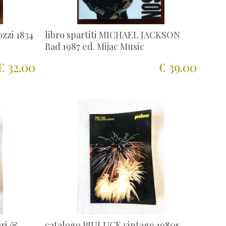
zzi 1834
libro spartiti MICHAEL JACKSON
Bad 1987 ed. Mijac Music
€ 32.00
€ 39.00
ri &
catalogo PIULUCE vintage 1980s