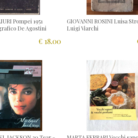
URI Pompei 1951
GIOVANNI ROSINI Luisa Stro
grafico De Agostini
Luigi Viarchi
€ 18.00
EL JACKSON 20 Tear -
MARTA FERRARI Vecchi sapo