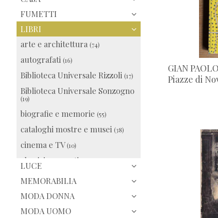
FUMETTI
LIBRI
arte e architettura
(74)
autografati
(16)
GIAN PAOLO 
Biblioteca Universale Rizzoli
(17)
Piazze di No
Biblioteca Universale Sonzogno
(19)
biografie e memorie
(55)
cataloghi mostre e musei
(38)
cinema e TV
(10)
classici e narrativa
(63)
LUCE
cucina
(9)
MEMORABILIA
dizionari e lingue
(84)
MODA DONNA
edizione fuori commercio
(27)
MODA UOMO