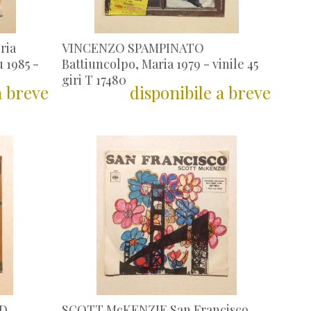
ria
VINCENZO SPAMPINATO
 1985 -
Battiuncolpo, Maria 1979 - vinile 45
giri T 17480
a breve
disponibile a breve
ND
SCOTT McKENZIE San Francisco