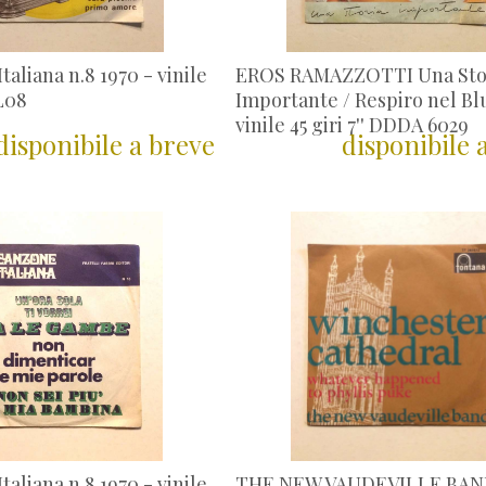
taliana n.8 1970 - vinile
EROS RAMAZZOTTI Una Sto
AL08
Importante / Respiro nel Blu
vinile 45 giri 7'' DDDA 6029
disponibile a breve
disponibile 
taliana n.8 1970 - vinile
THE NEW VAUDEVILLE BA