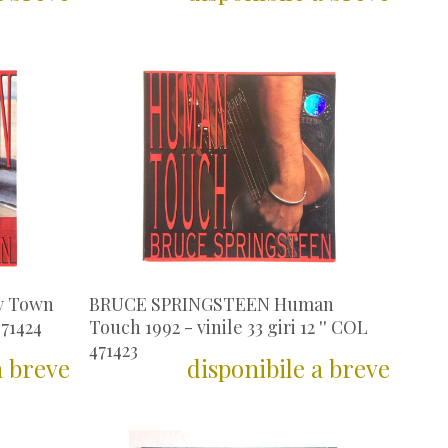
y Town
BRUCE SPRINGSTEEN Human
471424
Touch 1992 - vinile 33 giri 12 '' COL
471423
a breve
disponibile a breve