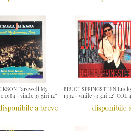
CKSON Farewell My
BRUCE SPRINGSTEEN Luck
984 - vinile 33 giri 12''
1992 - vinile 33 giri 12'' COL 
disponibile a breve
disponibile 