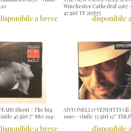
L10
Winchester Cathedral 1967 -
45 giri TF 267675
disponibile a breve
disponibile 
EARS Shout / The big
ANTONELLO VENDITTI Gli A
inile 45 giri 7'' 880 294-
1990 - vinile 33 giri 12'' THLP
disponibile a breve
disponibile 