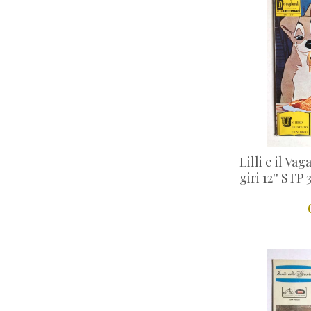
Lilli e il Va
giri 12'' STP 