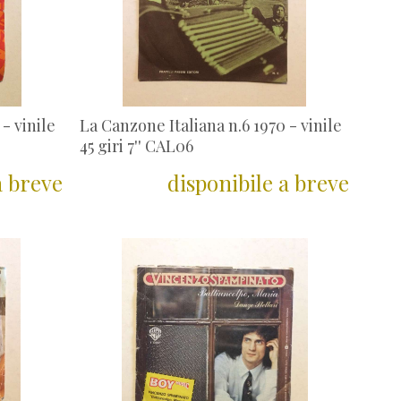
- vinile
La Canzone Italiana n.6 1970 - vinile
45 giri 7'' CAL06
a breve
disponibile a breve