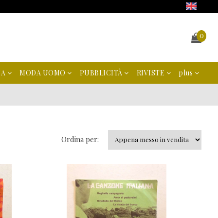
0
NA
MODA UOMO
PUBBLICITÀ
RIVISTE
plus
Ordina per: