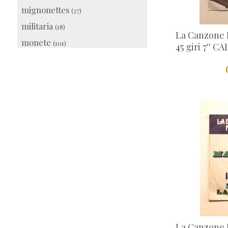
mignonettes
(27)
militaria
(18)
La Canzone I
monete
(101)
45 giri 7'' C
musica
(39)
oggetti in rame
(33)
oggetti religiosi
(32)
prodotti di cortesia
(98)
quadri e oggetti d'arte
(24)
recupero creativo
(34)
ricordini e souvenir
(17)
scatole di fiammiferi
(29)
scatole di latta
(78)
schede telefoniche
(21)
speciale Pasqua
(18)
La Canzone I