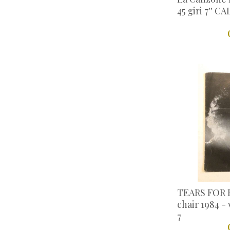
speciale Natale
45 giri 7'' CA
(123)
ufficio e cancelleria
(35)
vinile
(78)
vinile covers
(53)
WALT DISNEY
(29)
altro
(22)
TEARS FOR F
chair 1984 - v
7