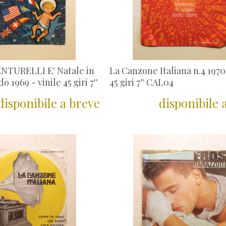
TURELLI E' Natale in
La Canzone Italiana n.4 1970 
o 1969 - vinile 45 giri 7''
45 giri 7'' CAL04
disponibile a breve
disponibile 