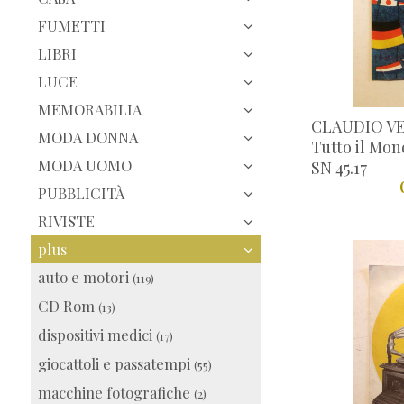
FUMETTI
LIBRI
LUCE
MEMORABILIA
CLAUDIO VEN
MODA DONNA
Tutto il Mond
MODA UOMO
SN 45.17
PUBBLICITÀ
RIVISTE
plus
auto e motori
(119)
CD Rom
(13)
dispositivi medici
(17)
giocattoli e passatempi
(55)
macchine fotografiche
(2)