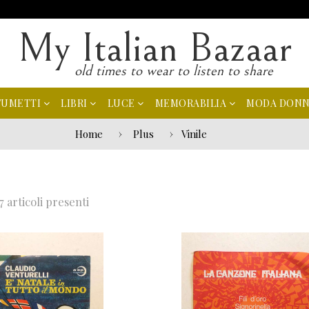
My Italian Bazaar
old times to wear to listen to share
FUMETTI
LIBRI
LUCE
MEMORABILIA
MODA DON
Home
Plus
Vinile
7 articoli presenti