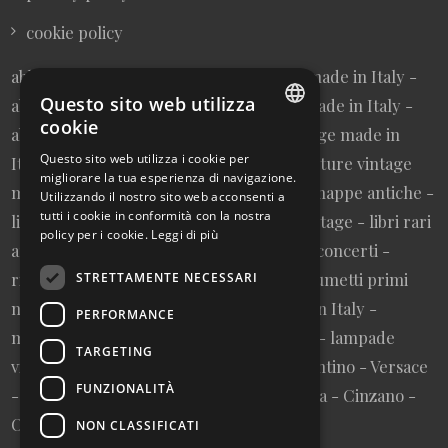
cookie policy
abbigliamento donna vintage sartoriale made in Italy -
Questo sito web utilizza
abbigliamento uomo vintage sartoriale made in Italy -
cookie
abbigliamento da collezione - borse vintage made in
ITALIAN
Questo sito web utilizza i cookie per
Italy - cravatte vintage made in Italy - cinture vintage
migliorare la tua esperienza di navigazione.
ENGLISH
made in Italy - collezionismo cartaceo - mappe antiche -
Utilizzando il nostro sito web acconsenti a
tutti i cookie in conformità con la nostra
litografie e stampe antiche - cartoline vintage - libri rari
policy per i cookie.
Leggi di più
autografati fuori catalogo - memorabilia concerti -
riviste primi numeri annate complete - fumetti primi
STRETTAMENTE NECESSARI
numeri annate complete - design made in Italy -
PERFORMANCE
modernariato - artigianato made in Italy - lampade
TARGETING
vintage - pubblicità vintage - vinile - Valentino - Versace
FUNZIONALITÀ
- Vespa - Fiat - Nutella - Campari - Gancia - Cinzano -
Olivetti - Giglio - Mulino Bianco - Barilla
NON CLASSIFICATI