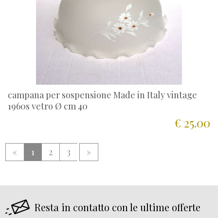
campana per sospensione Made in Italy vintage
1960s vetro Ø cm 40
€ 25.00
«
1
2
3
»
Resta in contatto con le ultime offerte