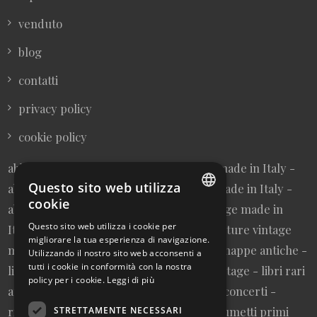
venduto
blog
contatti
privacy policy
cookie policy
abbigliamento donna vintage sartoriale made in Italy -
Questo sito web utilizza
abbigliamento uomo vintage sartoriale made in Italy -
cookie
abbigliamento da collezione - borse vintage made in
ITALIAN
Questo sito web utilizza i cookie per
Italy - cravatte vintage made in Italy - cinture vintage
migliorare la tua esperienza di navigazione.
ENGLISH
made in Italy - collezionismo cartaceo - mappe antiche -
Utilizzando il nostro sito web acconsenti a
tutti i cookie in conformità con la nostra
litografie e stampe antiche - cartoline vintage - libri rari
policy per i cookie.
Leggi di più
autografati fuori catalogo - memorabilia concerti -
riviste primi numeri annate complete - fumetti primi
STRETTAMENTE NECESSARI