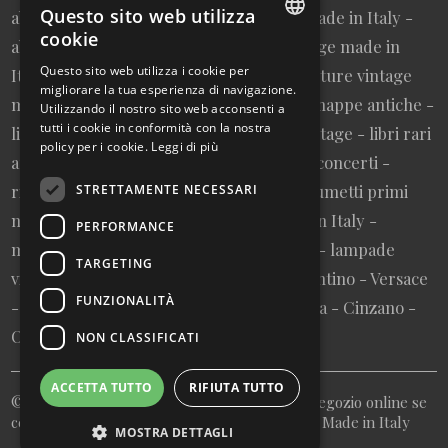
Questo sito web utilizza
abbigliamento uomo vintage sartoriale made in Italy -
cookie
abbigliamento da collezione - borse vintage made in
ITALIAN
Questo sito web utilizza i cookie per
Italy - cravatte vintage made in Italy - cinture vintage
migliorare la tua esperienza di navigazione.
ENGLISH
made in Italy - collezionismo cartaceo - mappe antiche -
Utilizzando il nostro sito web acconsenti a
tutti i cookie in conformità con la nostra
litografie e stampe antiche - cartoline vintage - libri rari
policy per i cookie.
Leggi di più
autografati fuori catalogo - memorabilia concerti -
riviste primi numeri annate complete - fumetti primi
STRETTAMENTE NECESSARI
numeri annate complete - design made in Italy -
PERFORMANCE
modernariato - artigianato made in Italy - lampade
TARGETING
vintage - pubblicità vintage - vinile - Valentino - Versace
FUNZIONALITÀ
- Vespa - Fiat - Nutella - Campari - Gancia - Cinzano -
Olivetti - Giglio - Mulino Bianco - Barilla
NON CLASSIFICATI
ACCETTA TUTTO
RIFIUTA TUTTO
© Copyright 2026 My Italian Bazaar - Il tuo negozio online se
cerchi antichità vintage rarità e collezionisimo Made in Italy
MOSTRA DETTAGLI