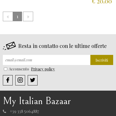
€ 20.00
«
1
»
Resta in contatto con le ultime offerte
Iscriviti
Acconsento
Privacy policy
My Italian Bazaar
+39 338 5064887