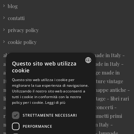
blog
contatti
privacy policy
cookie policy
abbigliamento donna vintage sartoriale made in Italy -
Questo sito web utilizza
abbigliamento uomo vintage sartoriale made in Italy -
cookie
abbigliamento da collezione - borse vintage made in
ITALIAN
Questo sito web utilizza i cookie per
Italy - cravatte vintage made in Italy - cinture vintage
migliorare la tua esperienza di navigazione.
ENGLISH
made in Italy - collezionismo cartaceo - mappe antiche -
Utilizzando il nostro sito web acconsenti a
tutti i cookie in conformità con la nostra
litografie e stampe antiche - cartoline vintage - libri rari
policy per i cookie.
Leggi di più
autografati fuori catalogo - memorabilia concerti -
riviste primi numeri annate complete - fumetti primi
STRETTAMENTE NECESSARI
numeri annate complete - design made in Italy -
PERFORMANCE
modernariato - artigianato made in Italy - lampade