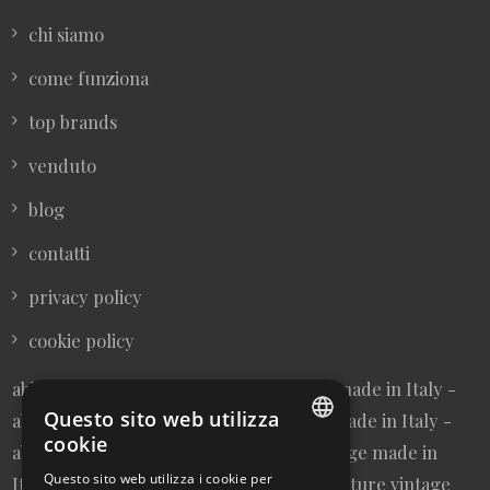
chi siamo
come funziona
top brands
venduto
blog
contatti
privacy policy
cookie policy
abbigliamento donna vintage sartoriale made in Italy -
Questo sito web utilizza
abbigliamento uomo vintage sartoriale made in Italy -
cookie
abbigliamento da collezione - borse vintage made in
ITALIAN
Questo sito web utilizza i cookie per
Italy - cravatte vintage made in Italy - cinture vintage