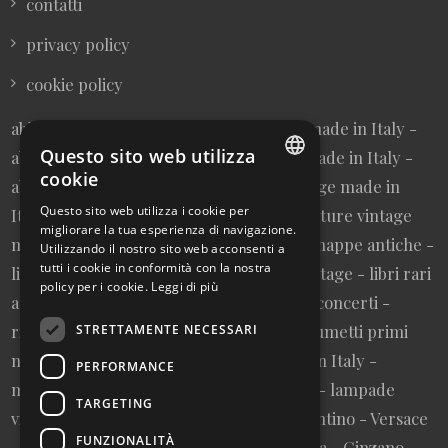
contatti
privacy policy
cookie policy
abbigliamento donna vintage sartoriale made in Italy -
Questo sito web utilizza
abbigliamento uomo vintage sartoriale made in Italy -
cookie
abbigliamento da collezione - borse vintage made in
ITALIAN
Questo sito web utilizza i cookie per
Italy - cravatte vintage made in Italy - cinture vintage
migliorare la tua esperienza di navigazione.
ENGLISH
made in Italy - collezionismo cartaceo - mappe antiche -
Utilizzando il nostro sito web acconsenti a
tutti i cookie in conformità con la nostra
litografie e stampe antiche - cartoline vintage - libri rari
policy per i cookie.
Leggi di più
autografati fuori catalogo - memorabilia concerti -
riviste primi numeri annate complete - fumetti primi
STRETTAMENTE NECESSARI
numeri annate complete - design made in Italy -
PERFORMANCE
modernariato - artigianato made in Italy - lampade
TARGETING
vintage - pubblicità vintage - vinile - Valentino - Versace
FUNZIONALITÀ
- Vespa - Fiat - Nutella - Campari - Gancia - Cinzano -