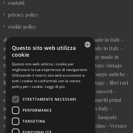
contatti
privacy policy
cookie policy
abbigliamento donna vintage sartoriale made in Italy -
Questo sito web utilizza
abbigliamento uomo vintage sartoriale made in Italy -
cookie
abbigliamento da collezione - borse vintage made in
ITALIAN
Questo sito web utilizza i cookie per
Italy - cravatte vintage made in Italy - cinture vintage
migliorare la tua esperienza di navigazione.
ENGLISH
made in Italy - collezionismo cartaceo - mappe antiche -
Utilizzando il nostro sito web acconsenti a
tutti i cookie in conformità con la nostra
litografie e stampe antiche - cartoline vintage - libri rari
policy per i cookie.
Leggi di più
autografati fuori catalogo - memorabilia concerti -
riviste primi numeri annate complete - fumetti primi
STRETTAMENTE NECESSARI
numeri annate complete - design made in Italy -
PERFORMANCE
modernariato - artigianato made in Italy - lampade
TARGETING
vintage - pubblicità vintage - vinile - Valentino - Versace
FUNZIONALITÀ