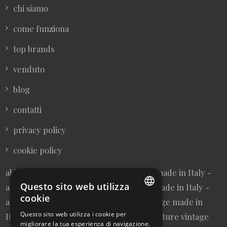
chi siamo
come funziona
top brands
venduto
blog
contatti
privacy policy
cookie policy
abbigliamento donna vintage sartoriale made in Italy -
Questo sito web utilizza
abbigliamento uomo vintage sartoriale made in Italy -
cookie
abbigliamento da collezione - borse vintage made in
ITALIAN
Questo sito web utilizza i cookie per
Italy - cravatte vintage made in Italy - cinture vintage
migliorare la tua esperienza di navigazione.
ENGLISH