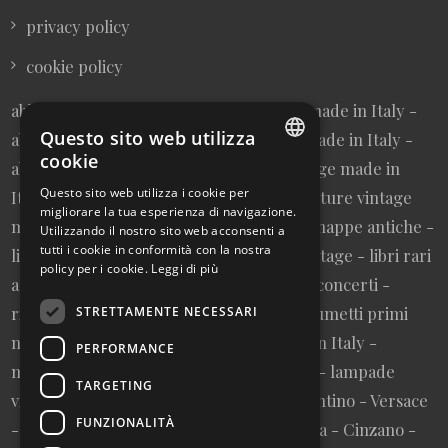
privacy policy
cookie policy
abbigliamento donna vintage sartoriale made in Italy -
Questo sito web utilizza
abbigliamento uomo vintage sartoriale made in Italy -
cookie
abbigliamento da collezione - borse vintage made in
ITALIAN
Questo sito web utilizza i cookie per
Italy - cravatte vintage made in Italy - cinture vintage
migliorare la tua esperienza di navigazione.
ENGLISH
made in Italy - collezionismo cartaceo - mappe antiche -
Utilizzando il nostro sito web acconsenti a
tutti i cookie in conformità con la nostra
litografie e stampe antiche - cartoline vintage - libri rari
policy per i cookie.
Leggi di più
autografati fuori catalogo - memorabilia concerti -
riviste primi numeri annate complete - fumetti primi
STRETTAMENTE NECESSARI
numeri annate complete - design made in Italy -
PERFORMANCE
modernariato - artigianato made in Italy - lampade
TARGETING
vintage - pubblicità vintage - vinile - Valentino - Versace
FUNZIONALITÀ
- Vespa - Fiat - Nutella - Campari - Gancia - Cinzano -