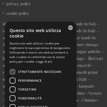
privacy policy
cookie policy
abbigliamento donna vintage sartoriale made in Italy -
Questo sito web utilizza
abbigliamento uomo vintage sartoriale made in Italy -
cookie
abbigliamento da collezione - borse vintage made in
ITALIAN
Questo sito web utilizza i cookie per
Italy - cravatte vintage made in Italy - cinture vintage
migliorare la tua esperienza di navigazione.
ENGLISH
made in Italy - collezionismo cartaceo - mappe antiche -
Utilizzando il nostro sito web acconsenti a
tutti i cookie in conformità con la nostra
litografie e stampe antiche - cartoline vintage - libri rari
policy per i cookie.
Leggi di più
autografati fuori catalogo - memorabilia concerti -
riviste primi numeri annate complete - fumetti primi
STRETTAMENTE NECESSARI
numeri annate complete - design made in Italy -
PERFORMANCE
modernariato - artigianato made in Italy - lampade
TARGETING
vintage - pubblicità vintage - vinile - Valentino - Versace
FUNZIONALITÀ
- Vespa - Fiat - Nutella - Campari - Gancia - Cinzano -
Olivetti - Giglio - Mulino Bianco - Barilla