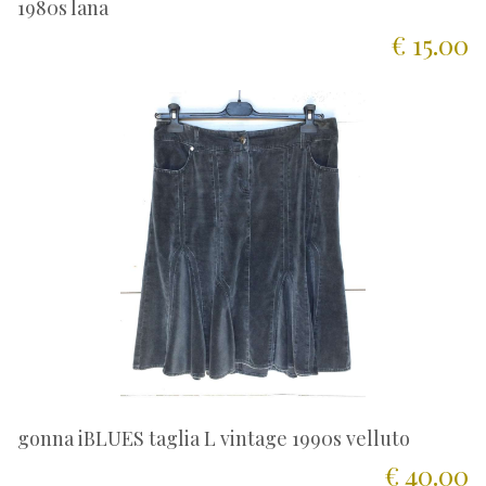
1980s lana
€ 15.00
gonna iBLUES taglia L vintage 1990s velluto
€ 40.00