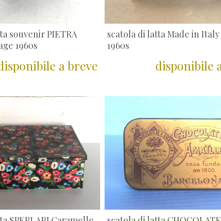
atta souvenir PIETRA
scatola di latta Made in Ital
age 1960s
1960s
disponibile a breve
disponibile 
atta SPERLARI Caramelle
scatola di latta CHOCOLAT