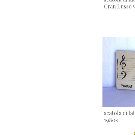
speciale Natale
Gran Lusso 
(123)
ufficio e cancelleria
(35)
vinile
(78)
vinile covers
(53)
WALT DISNEY
(29)
altro
(22)
scatola di l
1980s