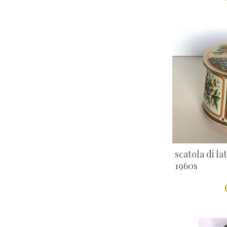
scatola di la
1960s