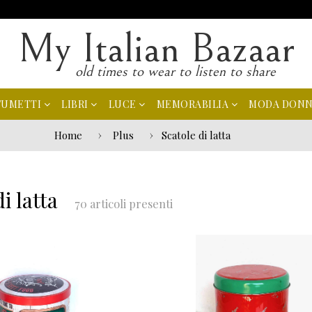
My Italian Bazaar
old times to wear to listen to share
FUMETTI
LIBRI
LUCE
MEMORABILIA
MODA DON
Home
Plus
Scatole di latta
i latta
70 articoli presenti