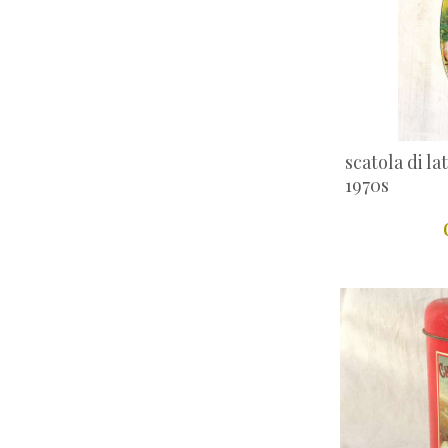
scatola di l
1970s