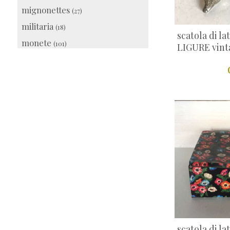
mignonettes
(27)
militaria
(18)
scatola di l
monete
(101)
LIGURE vint
musica
(39)
oggetti in rame
(33)
oggetti religiosi
(32)
prodotti di cortesia
(98)
quadri e oggetti d'arte
(24)
recupero creativo
(34)
ricordini e souvenir
(17)
scatole di fiammiferi
(29)
scatole di latta
(78)
schede telefoniche
(21)
speciale Pasqua
(18)
scatola di l