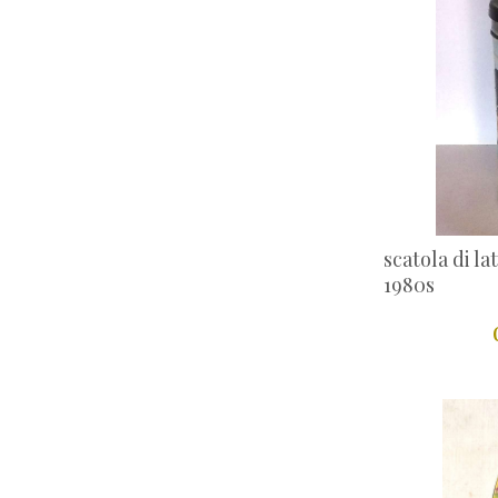
scatola di la
1980s