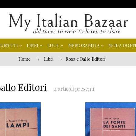
My Italian Bazaar
old times to wear to listen to share
FUMETTI
LIBRI
LUCE
MEMORABILIA
MODA DON
Home
Libri
Rosa e Ballo Editori
allo Editori
4 articoli presenti