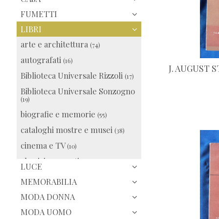
FUMETTI
LIBRI
arte e architettura
(74)
autografati
(16)
J. AUGUST 
Biblioteca Universale Rizzoli
(17)
Biblioteca Universale Sonzogno
(19)
biografie e memorie
(55)
cataloghi mostre e musei
(38)
cinema e TV
(10)
classici e narrativa
(63)
LUCE
cucina
(9)
MEMORABILIA
dizionari e lingue
(84)
MODA DONNA
edizione fuori commercio
(27)
MODA UOMO