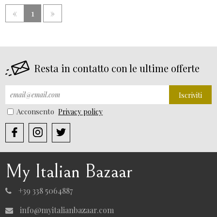
«
1
»
Resta in contatto con le ultime offerte
Iscriviti
Acconsento
Privacy policy
My Italian Bazaar
+39 338 5064887
info@myitalianbazaar.com