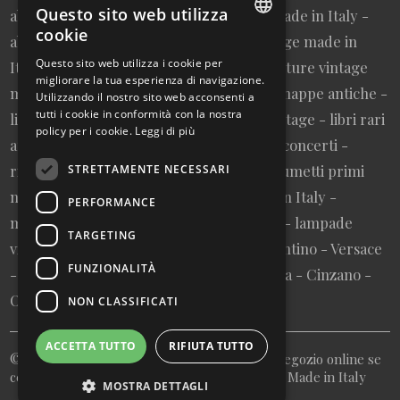
Questo sito web utilizza
abbigliamento uomo vintage sartoriale made in Italy -
cookie
abbigliamento da collezione - borse vintage made in
ITALIAN
Questo sito web utilizza i cookie per
Italy - cravatte vintage made in Italy - cinture vintage
migliorare la tua esperienza di navigazione.
ENGLISH
made in Italy - collezionismo cartaceo - mappe antiche -
Utilizzando il nostro sito web acconsenti a
tutti i cookie in conformità con la nostra
litografie e stampe antiche - cartoline vintage - libri rari
policy per i cookie.
Leggi di più
autografati fuori catalogo - memorabilia concerti -
riviste primi numeri annate complete - fumetti primi
STRETTAMENTE NECESSARI
numeri annate complete - design made in Italy -
PERFORMANCE
modernariato - artigianato made in Italy - lampade
TARGETING
vintage - pubblicità vintage - vinile - Valentino - Versace
FUNZIONALITÀ
- Vespa - Fiat - Nutella - Campari - Gancia - Cinzano -
Olivetti - Giglio - Mulino Bianco - Barilla
NON CLASSIFICATI
ACCETTA TUTTO
RIFIUTA TUTTO
© Copyright 2026 My Italian Bazaar - Il tuo negozio online se
cerchi antichità vintage rarità e collezionisimo Made in Italy
MOSTRA DETTAGLI