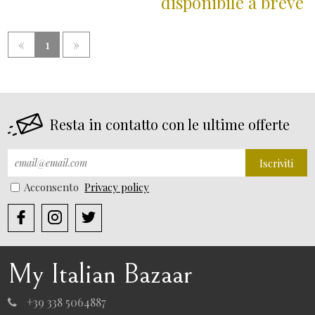
disponibile a breve
«
1
»
Resta in contatto con le ultime offerte
Iscriviti
Acconsento
Privacy policy
My Italian Bazaar
+39 338 5064887