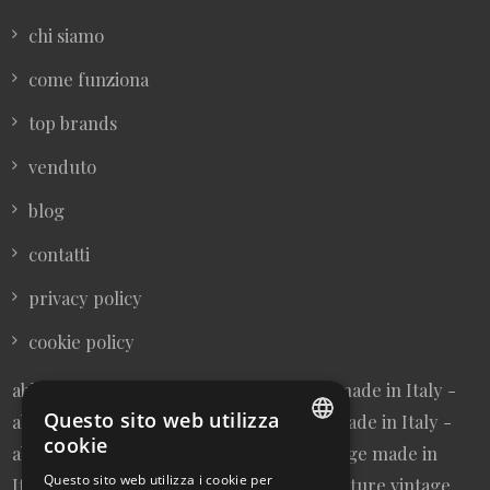
chi siamo
come funziona
top brands
venduto
blog
contatti
privacy policy
cookie policy
abbigliamento donna vintage sartoriale made in Italy -
Questo sito web utilizza
abbigliamento uomo vintage sartoriale made in Italy -
cookie
abbigliamento da collezione - borse vintage made in
ITALIAN
Questo sito web utilizza i cookie per
Italy - cravatte vintage made in Italy - cinture vintage