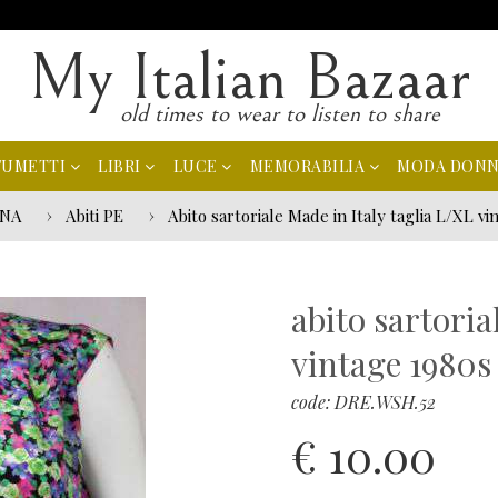
My Italian Bazaar
old times to wear to listen to share
FUMETTI
LIBRI
LUCE
MEMORABILIA
MODA DON
NA
Abiti PE
Abito sartoriale Made in Italy taglia L/XL v
abito sartoria
vintage 1980s
code: DRE.WSH.52
€ 10.00