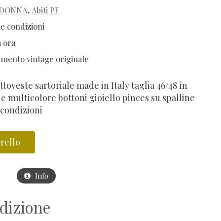
DONNA
,
Abiti PE
me condizioni
 ora
amento vintage originale
ttoveste sartoriale made in Italy taglia 46/48 in
le multicolore bottoni gioiello pinces su spalline
 condizioni
rello
Info
dizione