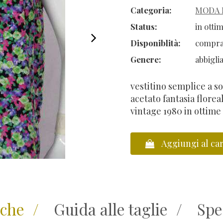
Categoria:
MODA 
Status:
in otti
Disponiblità:
compra
Genere:
abbigli
vestitino semplice a so
acetato fantasia florea
vintage 1980 in ottime
Aggiungi al car
Vai al carrello
iche
Guida alle taglie
Spe