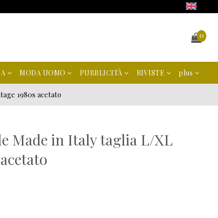
0
NA
MODA UOMO
PUBBLICITÀ
RIVISTE
plus
intage 1980s acetato
le Made in Italy taglia L/XL
 acetato