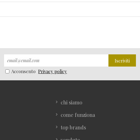
Iscriviti
Acconsento
Privacy policy
chi siamo
come funziona
top brands
venduto