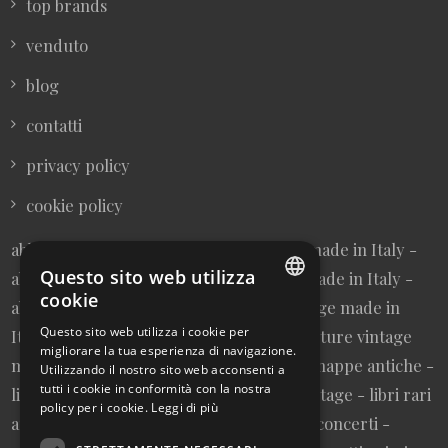
top brands
venduto
blog
contatti
privacy policy
cookie policy
abbigliamento donna vintage sartoriale made in Italy -
Questo sito web utilizza
abbigliamento uomo vintage sartoriale made in Italy -
cookie
abbigliamento da collezione - borse vintage made in
ITALIAN
Questo sito web utilizza i cookie per
Italy - cravatte vintage made in Italy - cinture vintage
migliorare la tua esperienza di navigazione.
ENGLISH
made in Italy - collezionismo cartaceo - mappe antiche -
Utilizzando il nostro sito web acconsenti a
tutti i cookie in conformità con la nostra
litografie e stampe antiche - cartoline vintage - libri rari
policy per i cookie.
Leggi di più
autografati fuori catalogo - memorabilia concerti -