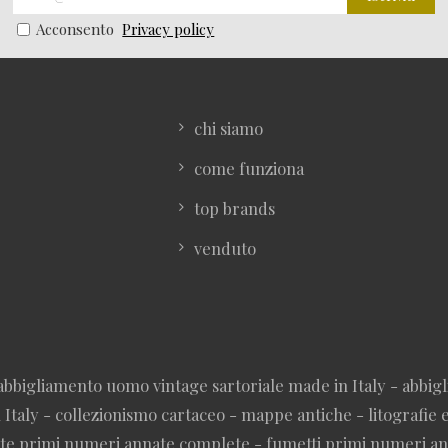
Acconsento
Privacy policy
chi siamo
come funziona
top brands
venduto
abbigliamento uomo vintage sartoriale made in Italy - abbigl
Italy - collezionismo cartaceo - mappe antiche - litografie e 
viste primi numeri annate complete - fumetti primi numeri a