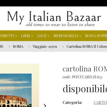
My Italian Bazaar
old times to wear to listen to share
FUMETTI
LIBRI
LUCE
MEMORABILIA
MODA DON
NE
ROMA
Viaggiate 1970s
Cartolina ROMA Il Coloss
cartolina ROM
code: POSTCARD.H.655
disponibil
Categoria:
CARTO