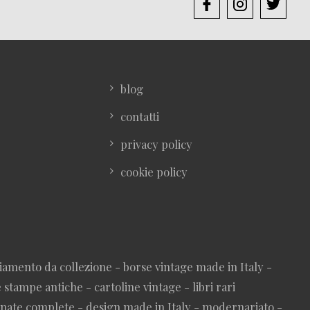
blog
contatti
privacy policy
cookie policy
iamento da collezione - borse vintage made in Italy -
stampe antiche - cartoline vintage - libri rari
nnate complete - design made in Italy - modernariato -