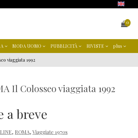
0
NA
MODA UOMO
PUBBLICITÀ
RIVISTE
plus
eo viaggiata 1992
A Il Colosseo viaggiata 1992
e a breve
LINE
,
ROMA
,
Viaggiate 1970s