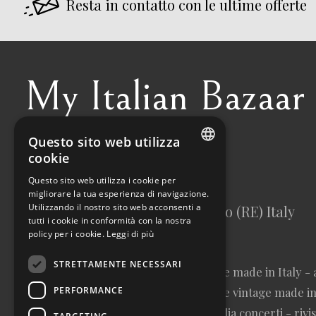
Resta in contatto con le ultime offerte
My Italian Bazaar
Questo sito web utilizza
+39 338 5064887
cookie
ITALIAN
info@myitalianbazaar.com
Questo sito web utilizza i cookie per
migliorare la tua esperienza di navigazione.
ENGLISH
Utilizzando il nostro sito web acconsenti a
via Prediera 17/1, 42030 Viano (RE) Italy
tutti i cookie in conformità con la nostra
policy per i cookie.
Leggi di più
STRETTAMENTE NECESSARI
abbigliamento donna vintage sartoriale made in Italy - 
PERFORMANCE
cravatte vintage made in Italy - cinture vintage made in 
autografati fuori catalogo - memorabilia concerti - ri