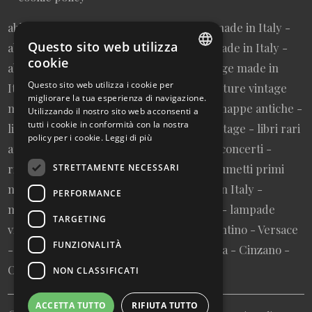
abbigliamento donna vintage sartoriale made in Italy -
Questo sito web utilizza
abbigliamento uomo vintage sartoriale made in Italy -
cookie
abbigliamento da collezione - borse vintage made in
ITALIAN
Questo sito web utilizza i cookie per
Italy - cravatte vintage made in Italy - cinture vintage
migliorare la tua esperienza di navigazione.
ENGLISH
made in Italy - collezionismo cartaceo - mappe antiche -
Utilizzando il nostro sito web acconsenti a
tutti i cookie in conformità con la nostra
litografie e stampe antiche - cartoline vintage - libri rari
policy per i cookie.
Leggi di più
autografati fuori catalogo - memorabilia concerti -
riviste primi numeri annate complete - fumetti primi
STRETTAMENTE NECESSARI
numeri annate complete - design made in Italy -
PERFORMANCE
modernariato - artigianato made in Italy - lampade
TARGETING
vintage - pubblicità vintage - vinile - Valentino - Versace
FUNZIONALITÀ
- Vespa - Fiat - Nutella - Campari - Gancia - Cinzano -
Olivetti - Giglio - Mulino Bianco - Barilla
NON CLASSIFICATI
ACCETTA TUTTO
RIFIUTA TUTTO