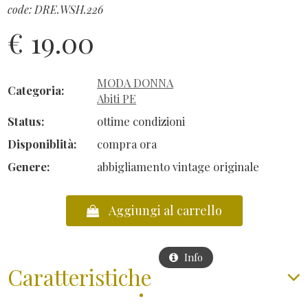
code: DRE.WSH.226
€ 19.00
MODA DONNA
Categoria:
Abiti PE
Status:
ottime condizioni
Disponiblità:
compra ora
Genere:
abbigliamento vintage originale
Aggiungi al carrello
Info
Vai al carrello
Caratteristiche