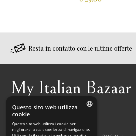
Resta in contatto con le ultime offerte
My Italian Bazaar
Questo sito web utilizza
+39 338 5064887
cookie
ITALIAN
info@myitalianbazaar.com
Questo sito web utilizza i cookie per
migliorare la tua esperienza di navigazione.
ENGLISH
Utilizzando il nostro sito web acconsenti a