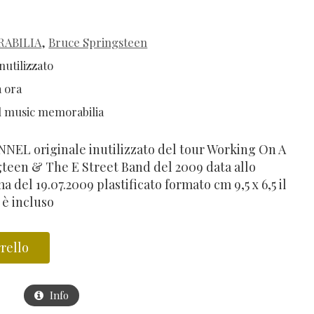
ABILIA
,
Bruce Springsteen
nutilizzato
 ora
l music memorabilia
EL originale inutilizzato del tour Working On A
teen & The E Street Band del 2009 data allo
 del 19.07.2009 plastificato formato cm 9,5 x 6,5 il
 è incluso
rello
Info