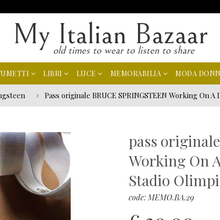
My Italian Bazaar
old times to wear to listen to share
FUMETTI
LIBRI
LUCE
MEMORABILIA
MODA DON
ngsteen
Pass originale BRUCE SPRINGSTEEN Working On A D
pass origin
Working On 
Stadio Olimp
code: MEMO.BA.29