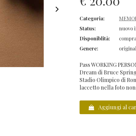
€ 20.00
Categoria:
MEMOR
Status:
nuovo i
Disponiblità:
compra
Genere:
origina
Pass WORKING PERSONN
Dream di Bruce Spring
Stadio Olimpico di Roma
laccetto nella foto non
Aggiungi al car
Vai al carrello