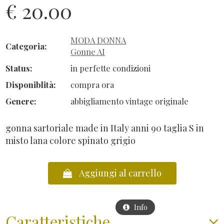
€ 20.00
MODA DONNA
Categoria:
Gonne AI
Status:
in perfette condizioni
Disponiblità:
compra ora
Genere:
abbigliamento vintage originale
gonna sartoriale made in Italy anni 90 taglia S in
misto lana colore spinato grigio
Aggiungi al carrello
Info
Vai al carrello
Caratteristiche