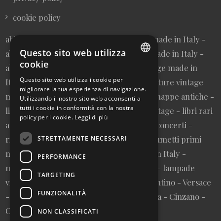
cookie policy
abbigliamento donna vintage sartoriale made in Italy -
Questo sito web utilizza
abbigliamento uomo vintage sartoriale made in Italy -
cookie
abbigliamento da collezione - borse vintage made in
ITALIAN
Questo sito web utilizza i cookie per
Italy - cravatte vintage made in Italy - cinture vintage
migliorare la tua esperienza di navigazione.
ENGLISH
made in Italy - collezionismo cartaceo - mappe antiche -
Utilizzando il nostro sito web acconsenti a
tutti i cookie in conformità con la nostra
litografie e stampe antiche - cartoline vintage - libri rari
policy per i cookie.
Leggi di più
autografati fuori catalogo - memorabilia concerti -
riviste primi numeri annate complete - fumetti primi
STRETTAMENTE NECESSARI
numeri annate complete - design made in Italy -
PERFORMANCE
modernariato - artigianato made in Italy - lampade
TARGETING
vintage - pubblicità vintage - vinile - Valentino - Versace
FUNZIONALITÀ
- Vespa - Fiat - Nutella - Campari - Gancia - Cinzano -
Olivetti - Giglio - Mulino Bianco - Barilla
NON CLASSIFICATI